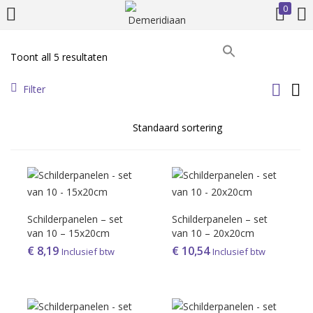
0
INLOGGEN
REGISTREREN
Toont all 5 resultaten
Prijs
Voer uw gebruikersnaam en wachtwoord in om in te loggen.
Filter
On sale
(386)
Onthoud mij
Schilderpanelen – set
Schilderpanelen – set
Product Tags
Inloggen
van 10 – 15x20cm
van 10 – 20x20cm
€
8,19
€
10,54
Inclusief btw
Inclusief btw
Wachtwoord vergeten?