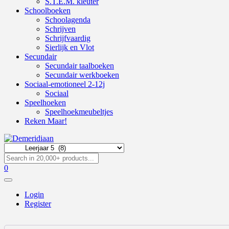
S.T.E.M. kleuter
Schoolboeken
Schoolagenda
Schrijven
Schrijfvaardig
Sierlijk en Vlot
Secundair
Secundair taalboeken
Secundair werkboeken
Sociaal-emotioneel 2-12j
Sociaal
Speelhoeken
Speelhoekmeubeltjes
Reken Maar!
0
Login
Register