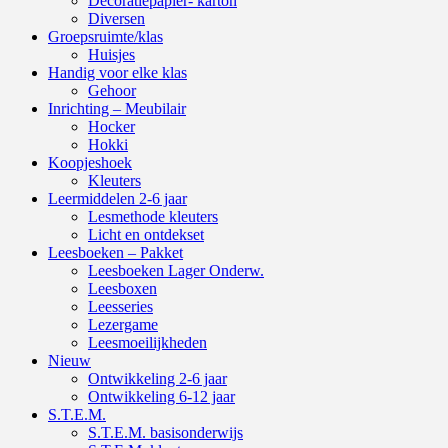
Decoratiepapier- karton
Diversen
Groepsruimte/klas
Huisjes
Handig voor elke klas
Gehoor
Inrichting – Meubilair
Hocker
Hokki
Koopjeshoek
Kleuters
Leermiddelen 2-6 jaar
Lesmethode kleuters
Licht en ontdekset
Leesboeken – Pakket
Leesboeken Lager Onderw.
Leesboxen
Leesseries
Lezergame
Leesmoeilijkheden
Nieuw
Ontwikkeling 2-6 jaar
Ontwikkeling 6-12 jaar
S.T.E.M.
S.T.E.M. basisonderwijs