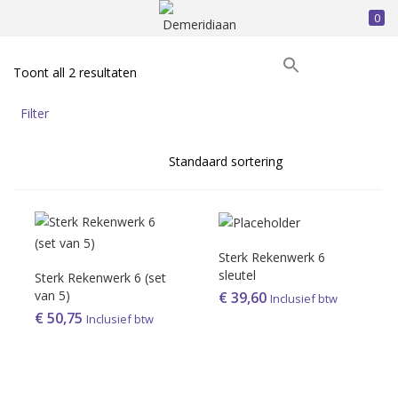
0
INLOGGEN
REGISTREREN
Toont all 2 resultaten
Prijs
Voer uw gebruikersnaam en wachtwoord in om in te loggen.
Filter
On sale
(386)
Onthoud mij
Sterk Rekenwerk 6
sleutel
Sterk Rekenwerk 6 (set
Product Tags
van 5)
Inloggen
€
39,60
Inclusief btw
€
50,75
Inclusief btw
Wachtwoord vergeten?