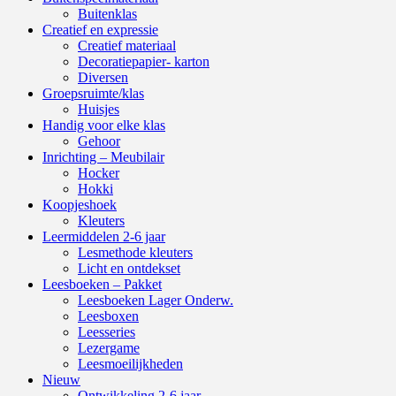
Buitenklas
Creatief en expressie
Creatief materiaal
Decoratiepapier- karton
Diversen
Groepsruimte/klas
Huisjes
Handig voor elke klas
Gehoor
Inrichting – Meubilair
Hocker
Hokki
Koopjeshoek
Kleuters
Leermiddelen 2-6 jaar
Lesmethode kleuters
Licht en ontdekset
Leesboeken – Pakket
Leesboeken Lager Onderw.
Leesboxen
Leesseries
Lezergame
Leesmoeilijkheden
Nieuw
Ontwikkeling 2-6 jaar