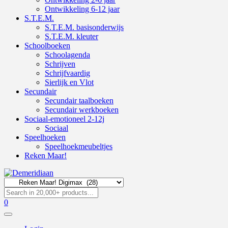
Ontwikkeling 6-12 jaar
S.T.E.M.
S.T.E.M. basisonderwijs
S.T.E.M. kleuter
Schoolboeken
Schoolagenda
Schrijven
Schrijfvaardig
Sierlijk en Vlot
Secundair
Secundair taalboeken
Secundair werkboeken
Sociaal-emotioneel 2-12j
Sociaal
Speelhoeken
Speelhoekmeubeltjes
Reken Maar!
0