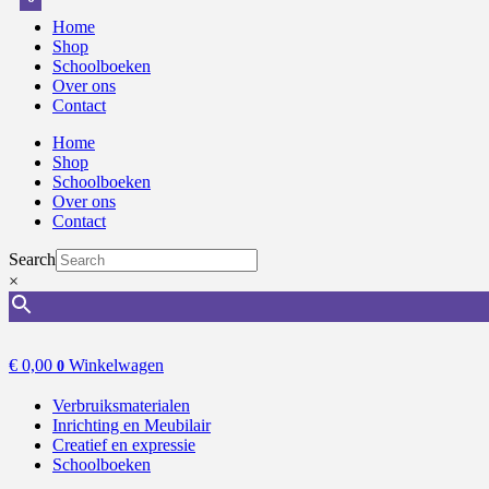
Home
Shop
Schoolboeken
Over ons
Contact
Home
Shop
Schoolboeken
Over ons
Contact
Search
×
€
0,00
Winkelwagen
0
Verbruiksmaterialen
Inrichting en Meubilair
Creatief en expressie
Schoolboeken