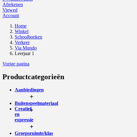
Afrekenen
Viewed
Account
Home
Winkel
Schoolboeken
Verkeer
Via Mundo
Leerjaar 1
Vorige pagina
Productcategorieën
Aanbiedingen
+
Buitenspeelmateriaal
Creatief
+
en
expressie
+
Groepsruimte/klas