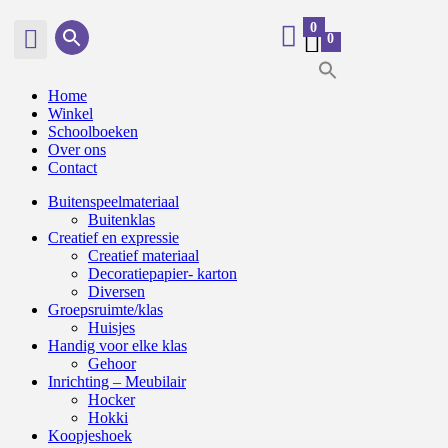
0
0
Home
Winkel
Schoolboeken
Over ons
Contact
Buitenspeelmateriaal
Buitenklas
Creatief en expressie
Creatief materiaal
Decoratiepapier- karton
Diversen
Groepsruimte/klas
Huisjes
Handig voor elke klas
Gehoor
Inrichting – Meubilair
Hocker
Hokki
Koopjeshoek