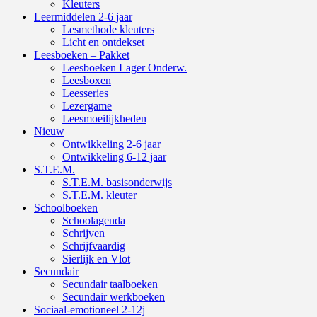
Kleuters
Leermiddelen 2-6 jaar
Lesmethode kleuters
Licht en ontdekset
Leesboeken – Pakket
Leesboeken Lager Onderw.
Leesboxen
Leesseries
Lezergame
Leesmoeilijkheden
Nieuw
Ontwikkeling 2-6 jaar
Ontwikkeling 6-12 jaar
S.T.E.M.
S.T.E.M. basisonderwijs
S.T.E.M. kleuter
Schoolboeken
Schoolagenda
Schrijven
Schrijfvaardig
Sierlijk en Vlot
Secundair
Secundair taalboeken
Secundair werkboeken
Sociaal-emotioneel 2-12j