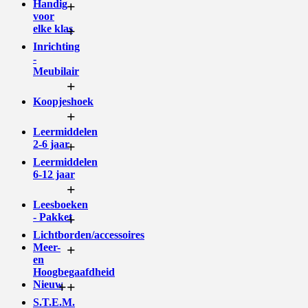
Handig
+
voor
elke klas
+
Inrichting
-
Meubilair
+
Koopjeshoek
+
Leermiddelen
2-6 jaar
+
Leermiddelen
6-12 jaar
+
Leesboeken
- Pakket
+
Lichtborden/accessoires
Meer-
+
en
Hoogbegaafdheid
Nieuw
+
+
S.T.E.M.