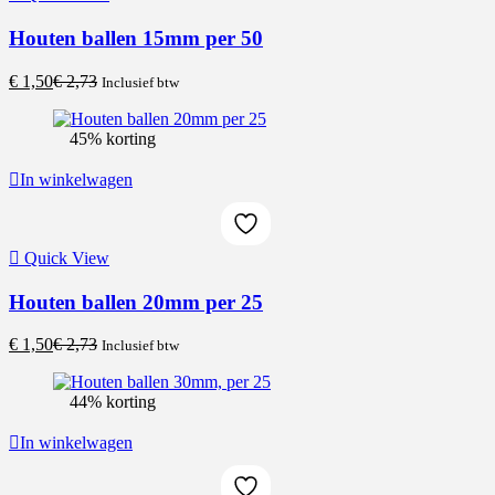
Houten ballen 15mm per 50
Current
Original
€
1,50
€
2,73
Inclusief btw
price
price
is:
was:
45% korting
€ 1,50.
€ 2,73.
In winkelwagen
Quick View
Houten ballen 20mm per 25
Current
Original
€
1,50
€
2,73
Inclusief btw
price
price
is:
was:
44% korting
€ 1,50.
€ 2,73.
In winkelwagen