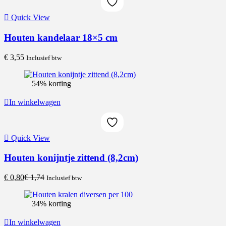
Quick View
Houten kandelaar 18×5 cm
€
3,55
Inclusief btw
54% korting
In winkelwagen
Quick View
Houten konijntje zittend (8,2cm)
Current
Original
€
0,80
€
1,74
Inclusief btw
price
price
is:
was:
34% korting
€ 0,80.
€ 1,74.
In winkelwagen