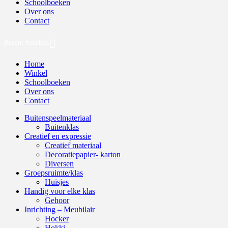
Schoolboeken
Over ons
Contact
Recent bekeken
Home
Winkel
Schoolboeken
Over ons
Contact
Buitenspeelmateriaal
Buitenklas
Creatief en expressie
Creatief materiaal
Decoratiepapier- karton
Diversen
Groepsruimte/klas
Huisjes
Handig voor elke klas
Gehoor
Inrichting – Meubilair
Hocker
Hokki