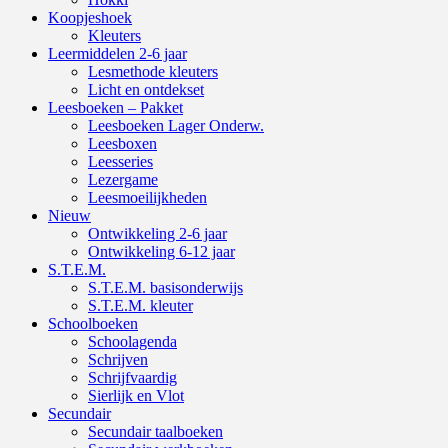
Koopjeshoek
Kleuters
Leermiddelen 2-6 jaar
Lesmethode kleuters
Licht en ontdekset
Leesboeken – Pakket
Leesboeken Lager Onderw.
Leesboxen
Leesseries
Lezergame
Leesmoeilijkheden
Nieuw
Ontwikkeling 2-6 jaar
Ontwikkeling 6-12 jaar
S.T.E.M.
S.T.E.M. basisonderwijs
S.T.E.M. kleuter
Schoolboeken
Schoolagenda
Schrijven
Schrijfvaardig
Sierlijk en Vlot
Secundair
Secundair taalboeken