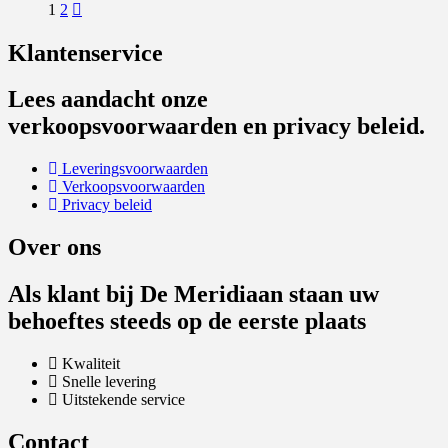
is:
was:
1
2
€ 1,00.
€ 1,50.
Klantenservice
Lees aandacht onze
verkoopsvoorwaarden en privacy beleid.
Leveringsvoorwaarden
Verkoopsvoorwaarden
Privacy beleid
Over ons
Als klant bij De Meridiaan staan uw
behoeftes steeds op de eerste plaats
Kwaliteit
Snelle levering
Uitstekende service
Contact