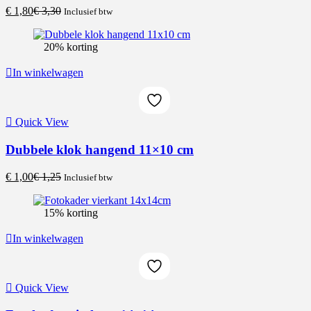
Current
Original
€
1,80
€
3,30
Inclusief btw
price
price
is:
was:
20% korting
€ 1,80.
€ 3,30.
In winkelwagen
Quick View
Dubbele klok hangend 11×10 cm
Current
Original
€
1,00
€
1,25
Inclusief btw
price
price
is:
was:
15% korting
€ 1,00.
€ 1,25.
In winkelwagen
Quick View