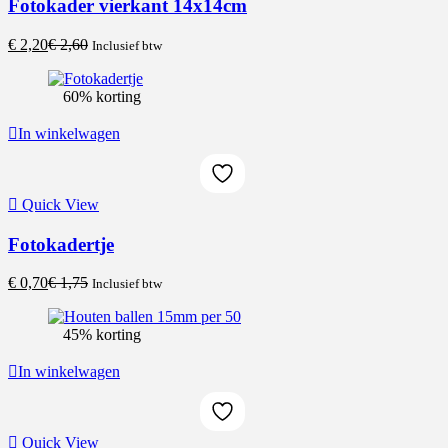
Fotokader vierkant 14x14cm
Current
Original
€
2,20
€
2,60
Inclusief btw
price
price
is:
was:
60% korting
€ 2,20.
€ 2,60.
In winkelwagen
Quick View
Fotokadertje
Current
Original
€
0,70
€
1,75
Inclusief btw
price
price
is:
was:
45% korting
€ 0,70.
€ 1,75.
In winkelwagen
Quick View