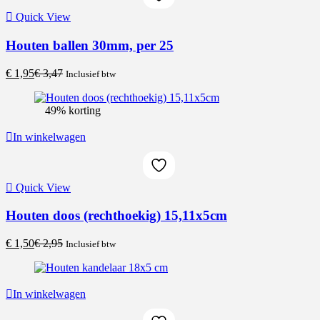
Quick View
Houten ballen 30mm, per 25
Current
Original
€
1,95
€
3,47
Inclusief btw
price
price
is:
was:
49% korting
€ 1,95.
€ 3,47.
In winkelwagen
Quick View
Houten doos (rechthoekig) 15,11x5cm
Current
Original
€
1,50
€
2,95
Inclusief btw
price
price
is:
was:
€ 1,50.
€ 2,95.
In winkelwagen