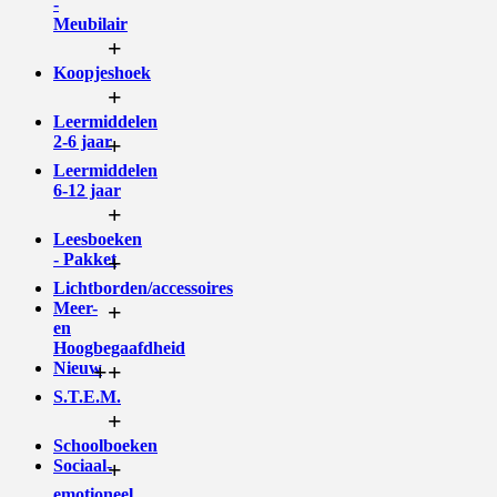
-
Meubilair
+
Koopjeshoek
+
Leermiddelen
2-6 jaar
+
Leermiddelen
6-12 jaar
+
Leesboeken
- Pakket
+
Lichtborden/accessoires
Meer-
+
en
Hoogbegaafdheid
Nieuw
+
+
S.T.E.M.
+
Schoolboeken
Sociaal-
+
emotioneel