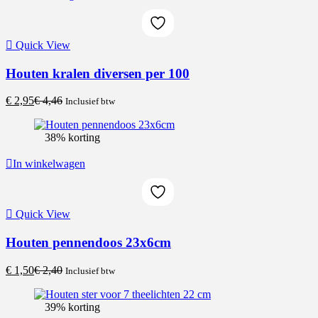
Quick View
Houten kralen diversen per 100
Current
Original
€
2,95
€
4,46
Inclusief btw
price
price
is:
was:
38% korting
€ 2,95.
€ 4,46.
In winkelwagen
Quick View
Houten pennendoos 23x6cm
Current
Original
€
1,50
€
2,40
Inclusief btw
price
price
is:
was:
39% korting
€ 1,50.
€ 2,40.