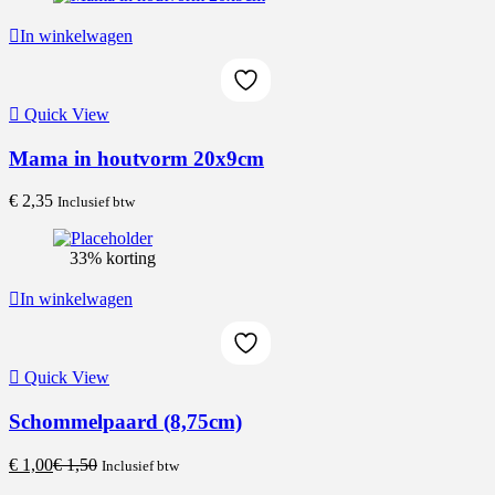
€ 1,80.
€ 2,70.
In winkelwagen
Quick View
Mama in houtvorm 20x9cm
€
2,35
Inclusief btw
33% korting
In winkelwagen
Quick View
Schommelpaard (8,75cm)
Current
Original
€
1,00
€
1,50
Inclusief btw
price
price