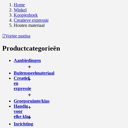
Home
Winkel
Koopjeshoek
Creatieve expressie
Houten materiaal
Vorige pagina
Productcategorieën
Aanbiedingen
+
Buitenspeelmateriaal
Creatief
+
en
expressie
+
Groepsruimte/klas
Handig
+
voor
elke klas
+
Inrichting