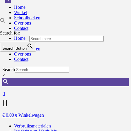
Home
Winkel
Schoolboeken
Over ons
Contact
Search for:
Home
Winkel
Search Button
Schoolboeken
Over ons
Contact
Search
×
€
0,00
Winkelwagen
0
Verbruiksmaterialen