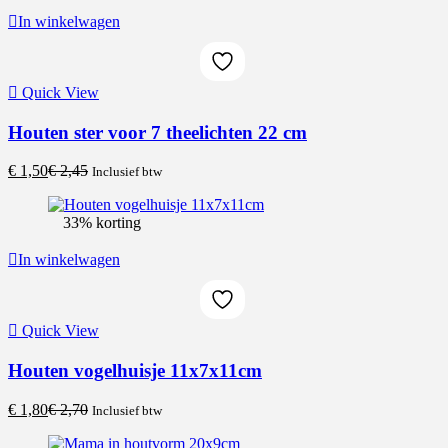
In winkelwagen
Quick View
Houten ster voor 7 theelichten 22 cm
Current
Original
€
1,50
€
2,45
Inclusief btw
price
price
is:
was:
33% korting
€ 1,50.
€ 2,45.
In winkelwagen
Quick View
Houten vogelhuisje 11x7x11cm
Current
Original
€
1,80
€
2,70
Inclusief btw
price
price
is:
was: