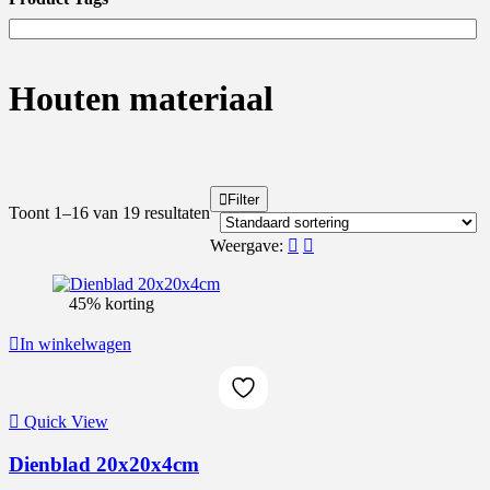
Houten materiaal
Filter
Toont 1–16 van 19 resultaten
Prijs
Weergave:
45% korting
On sale
(386)
In winkelwagen
Quick View
Product Tags
Dienblad 20x20x4cm