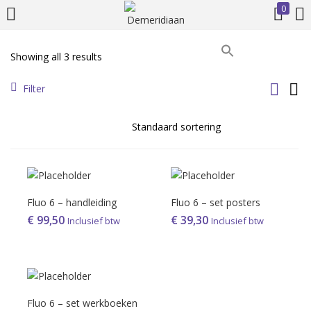
0
LOGIN
REGISTER
Showing all 3 results
Prijs
Enter your username and password to login.
Filter
On sale
(386)
Remember me
Fluo 6 – handleiding
Fluo 6 – set posters
€
99,50
€
39,30
Inclusief btw
Inclusief btw
Product Tags
Login
Lost password?
Fluo 6 – set werkboeken