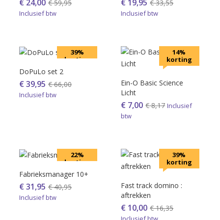
€
24,00
€
19,95
€
59,95
€
33,55
Inclusief btw
Inclusief btw
39%
14%
korting
korting
DoPuLo set 2
Ein-O Basic Science
€
39,95
€
66,00
Licht
Inclusief btw
€
7,00
€
8,17
Inclusief
btw
22%
39%
korting
korting
Fabrieksmanager 10+
Fast track domino :
€
31,95
€
40,95
aftrekken
Inclusief btw
€
10,00
€
16,35
Inclusief btw