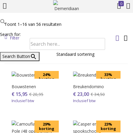
0
INLOGGEN
REGISTREREN
Toont 1–16 van 56 resultaten
Prijs
Search for:
Voer uw gebruikersnaam en wachtwoord in om in te loggen.
Filter
Search Button
On sale
(386)
24%
33%
korting
korting
Onthoud mij
Bouwstenen
Breukendomino
€
15,95
€
23,00
€
20,95
€
34,50
Product Categories
Inloggen
Inclusief btw
Inclusief btw
Wachtwoord vergeten?
Product Tags
29%
23%
korting
korting