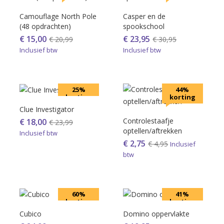
Camouflage North Pole
Casper en de
(48 opdrachten)
spookschool
€
15,00
€
23,95
€
20,99
€
30,95
Inclusief btw
Inclusief btw
25%
44%
korting
korting
Clue Investigator
Controlestaafje
€
18,00
€
23,99
optellen/aftrekken
Inclusief btw
€
2,75
€
4,95
Inclusief
btw
60%
41%
korting
korting
Cubico
Domino oppervlakte