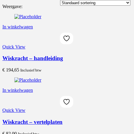
Weergave:
Prijs
In winkelwagen
On sale
(386)
Quick View
Wiskracht – handleiding
Product Categories
€
194,65
Inclusief btw
Product Tags
In winkelwagen
Quick View
Wiskracht – vertelplaten
€
82,00
Inclusief btw