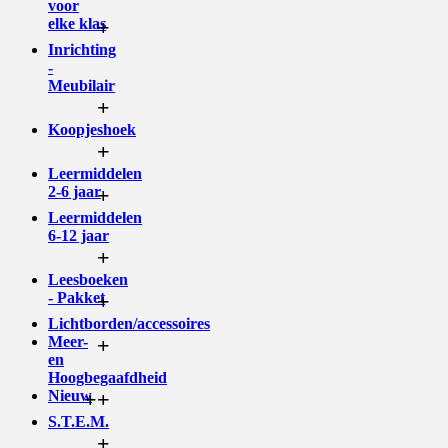
voor
elke klas
+
Inrichting
-
Meubilair
+
Koopjeshoek
+
Leermiddelen
2-6 jaar
+
Leermiddelen
6-12 jaar
+
Leesboeken
- Pakket
+
Lichtborden/accessoires
Meer-
+
en
Hoogbegaafdheid
Nieuw
+
+
S.T.E.M.
+