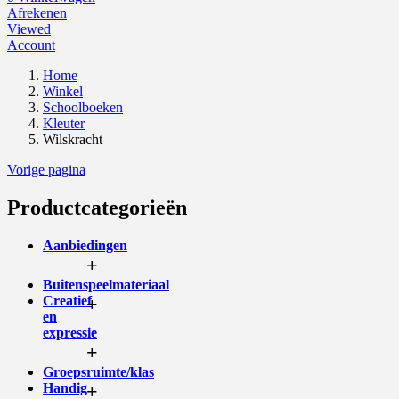
Afrekenen
Viewed
Account
Home
Winkel
Schoolboeken
Kleuter
Wilskracht
Vorige pagina
Productcategorieën
Aanbiedingen
+
Buitenspeelmateriaal
Creatief
+
en
expressie
+
Groepsruimte/klas
Handig
+