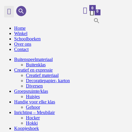
0
0
Home
Winkel
Schoolboeken
Over ons
Contact
Buitenspeelmateriaal
Buitenklas
Creatief en expressie
Creatief materiaal
Decoratiepapier- karton
Diversen
Groepsruimte/klas
Huisjes
Handig voor elke klas
Gehoor
Inrichting – Meubilair
Hocker
Hokki
Koopjeshoek