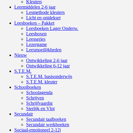
Kleuters
Leermiddelen 2-6 jaar
Lesmethode kleuters
Licht en ontdekset
Leesboeken – Pakket
Leesboeken Lager Onderw.
Leesboxen
Leesseries
Lezergame
Leesmoeilijkheden
Nieuw
Ontwikkeling 2-6 jaar
Ontwikkeling 6-12 jaar
S.T.E.M.
S.T.E.M. basisonderwijs
S.T.E.M. kleuter
Schoolboeken
Schoolagenda
Schrijven
Schrijfvaardig
Sierlijk en Vlot
Secundair
Secundair taalboeken
Secundair werkboeken
Sociaal-emotioneel 2-12j