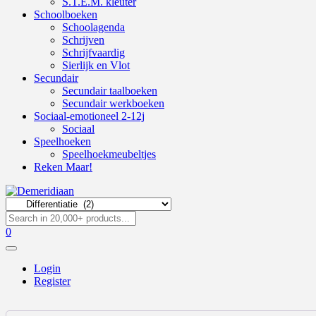
S.T.E.M. kleuter
Schoolboeken
Schoolagenda
Schrijven
Schrijfvaardig
Sierlijk en Vlot
Secundair
Secundair taalboeken
Secundair werkboeken
Sociaal-emotioneel 2-12j
Sociaal
Speelhoeken
Speelhoekmeubeltjes
Reken Maar!
0
Login
Register