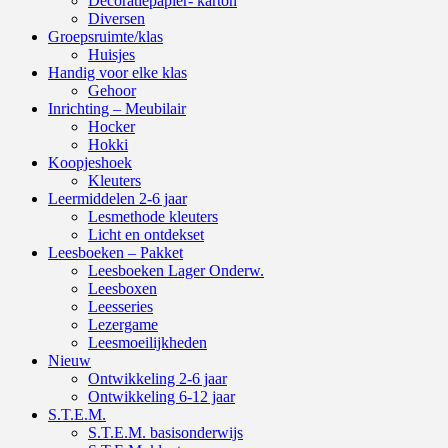
Decoratiepapier- karton
Diversen
Groepsruimte/klas
Huisjes
Handig voor elke klas
Gehoor
Inrichting – Meubilair
Hocker
Hokki
Koopjeshoek
Kleuters
Leermiddelen 2-6 jaar
Lesmethode kleuters
Licht en ontdekset
Leesboeken – Pakket
Leesboeken Lager Onderw.
Leesboxen
Leesseries
Lezergame
Leesmoeilijkheden
Nieuw
Ontwikkeling 2-6 jaar
Ontwikkeling 6-12 jaar
S.T.E.M.
S.T.E.M. basisonderwijs