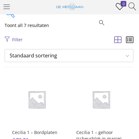
0
INLOGGEN
REGISTREREN
Toont all 7 resultaten
Prijs
Voer uw gebruikersnaam en wachtwoord in om in te loggen.
Filter
Standaard sortering
€ 9
€ 73
Price:
—
On sale
(386)
Onthoud mij
Product Tags
Inloggen
Wachtwoord vergeten?
Cecilia 1 – Bordplaten
Cecilia 1 – gehoor
(scheurblok in mapje)