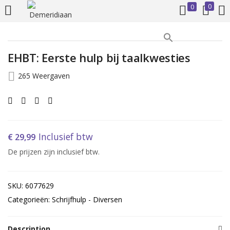
0
0
INLOGGEN
REGISTREREN
EHBT: Eerste hulp bij taalkwesties
Voer uw gebruikersnaam en wachtwoord in om in te loggen.
265 Weergaven
Inclusief btw
€
29,99
Onthoud mij
De prijzen zijn inclusief btw.
Inloggen
SKU: 6077629
Wachtwoord vergeten?
Categorieën: Schrijfhulp - Diversen
Description