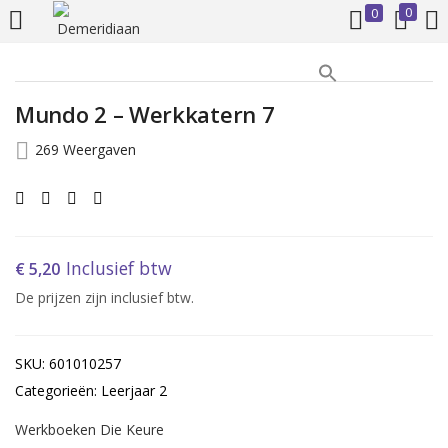
0
0
INLOGGEN
REGISTREREN
Mundo 2 – Werkkatern 7
Voer uw gebruikersnaam en wachtwoord in om in te loggen.
269 Weergaven
Inclusief btw
€
5,20
Onthoud mij
De prijzen zijn inclusief btw.
Inloggen
SKU: 601010257
Wachtwoord vergeten?
Categorieën: Leerjaar 2
Werkboeken Die Keure