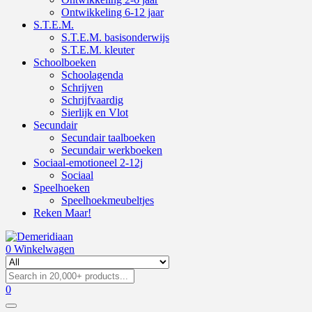
Ontwikkeling 6-12 jaar
S.T.E.M.
S.T.E.M. basisonderwijs
S.T.E.M. kleuter
Schoolboeken
Schoolagenda
Schrijven
Schrijfvaardig
Sierlijk en Vlot
Secundair
Secundair taalboeken
Secundair werkboeken
Sociaal-emotioneel 2-12j
Sociaal
Speelhoeken
Speelhoekmeubeltjes
Reken Maar!
0
Winkelwagen
0