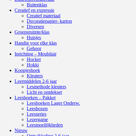
Buitenklas
Creatief en expressie
Creatief materiaal
Decoratiepapier- karton
Diversen
Groepsruimte/klas
Huisjes
Handig voor elke klas
Gehoor
Inrichting – Meubilair
Hocker
Hokki
Koopjeshoek
Kleuters
Leermiddelen 2-6 jaar
Lesmethode kleuters
Licht en ontdekset
Leesboeken – Pakket
Leesboeken Lager Onderw.
Leesboxen
Leesseries
Lezergame
Leesmoeilijkheden
Nieuw
Ontwikkeling 2-6 jaar