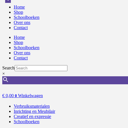
Home
Shop
Schoolboeken
Over ons
Contact
Home
Shop
Schoolboeken
Over ons
Contact
Search
×
€
0,00
Winkelwagen
0
Verbruiksmaterialen
Inrichting en Meubilair
Creatief en expressie
Schoolboeken