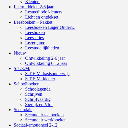
Kleuters
Leermiddelen 2-6 jaar
Lesmethode kleuters
Licht en ontdekset
Leesboeken – Pakket
Leesboeken Lager Onderw.
Leesboxen
Leesseries
Lezergame
Leesmoeilijkheden
Nieuw
Ontwikkeling 2-6 jaar
Ontwikkeling 6-12 jaar
S.T.E.M.
S.T.E.M. basisonderwijs
S.T.E.M. kleuter
Schoolboeken
Schoolagenda
Schrijven
Schrijfvaardig
Sierlijk en Vlot
Secundair
Secundair taalboeken
Secundair werkboeken
Sociaal-emotioneel 2-12j