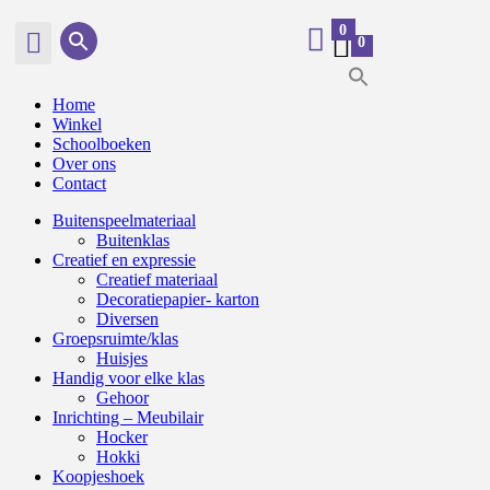
0
0
Home
Winkel
Schoolboeken
Over ons
Contact
Buitenspeelmateriaal
Buitenklas
Creatief en expressie
Creatief materiaal
Decoratiepapier- karton
Diversen
Groepsruimte/klas
Huisjes
Handig voor elke klas
Gehoor
Inrichting – Meubilair
Hocker
Hokki
Koopjeshoek