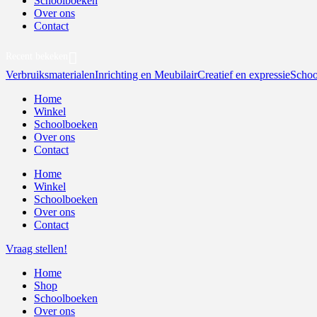
Schoolboeken
Over ons
Contact
Recent bekeken
Verbruiksmaterialen
Inrichting en Meubilair
Creatief en expressie
Schoo
Home
Winkel
Schoolboeken
Over ons
Contact
Home
Winkel
Schoolboeken
Over ons
Contact
Vraag stellen!
Home
Shop
Schoolboeken
Over ons