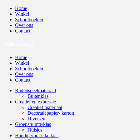
Home
Winkel
Schoolboeken
Over ons
Contact
Recent bekeken
Home
Winkel
Schoolboeken
Over ons
Contact
Buitenspeelmateriaal
Buitenklas
Creatief en expressie
Creatief materiaal
Decoratiepapier- karton
Diversen
Groepsruimte/klas
Huisjes
Handig voor elke klas