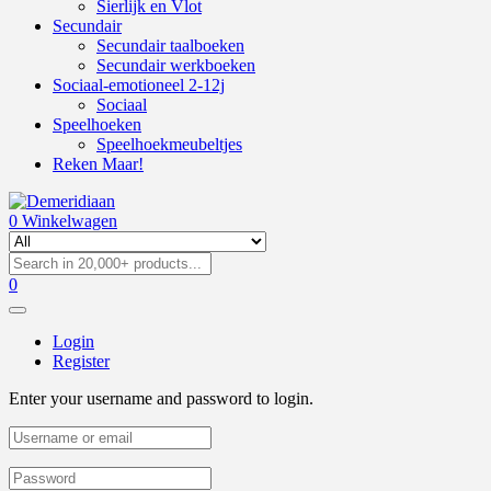
Sierlijk en Vlot
Secundair
Secundair taalboeken
Secundair werkboeken
Sociaal-emotioneel 2-12j
Sociaal
Speelhoeken
Speelhoekmeubeltjes
Reken Maar!
0
Winkelwagen
0
Login
Register
Enter your username and password to login.