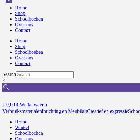
Home
Shop
Schoolboeken
Over ons
Contact
Home
Shop
Schoolboeken
Over ons
Contact
Search
×
€
0,00
Winkelwagen
0
Verbruiksmaterialen
Inrichting en Meubilair
Creatief en expressie
Schoo
Home
Winkel
Schoolboeken
Over ons