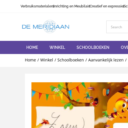
Verbruiksmaterialen
Inrichting en Meubilair
Creatief en expressie
Sc
HOME
WINKEL
SCHOOLBOEKEN
OV
Home
Winkel
Schoolboeken
Aanvankelijk lezen