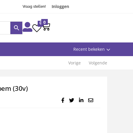
Inloggen
Vraag stellen!
0
0
Recent bekeken
Vorige
Volgende
oem (30v)