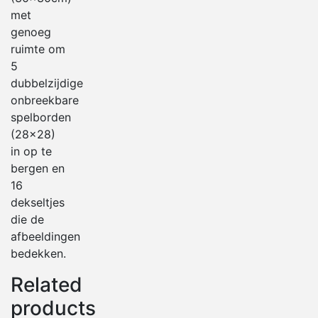
met
genoeg
ruimte om
5
dubbelzijdige
onbreekbare
spelborden
(28×28)
in op te
bergen en
16
dekseltjes
die de
afbeeldingen
bedekken.
Related
products