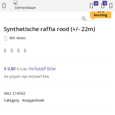
0
0
LOGIN
REGISTER
45%
korting
Synthetische raffia rood (+/- 22m)
Enter your username and password to login.
469 Views
Inclusief btw
€
0,80
€
1,45
Remember me
De prijzen zijn inclusief btw.
Login
SKU:
C14162
Lost password?
Category:
Koopjeshoek