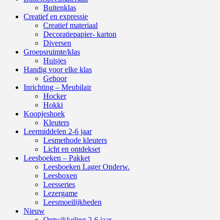
Buitenklas
Creatief en expressie
Creatief materiaal
Decoratiepapier- karton
Diversen
Groepsruimte/klas
Huisjes
Handig voor elke klas
Gehoor
Inrichting – Meubilair
Hocker
Hokki
Koopjeshoek
Kleuters
Leermiddelen 2-6 jaar
Lesmethode kleuters
Licht en ontdekset
Leesboeken – Pakket
Leesboeken Lager Onderw.
Leesboxen
Leesseries
Lezergame
Leesmoeilijkheden
Nieuw
Ontwikkeling 2-6 jaar