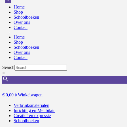
Home
Shop
Schoolboeken
Over ons
Contact
Home
Shop
Schoolboeken
Over ons
Contact
Search
×
€
0,00
Winkelwagen
0
Verbruiksmaterialen
Inrichting en Meubilair
Creatief en expressie
Schoolboeken