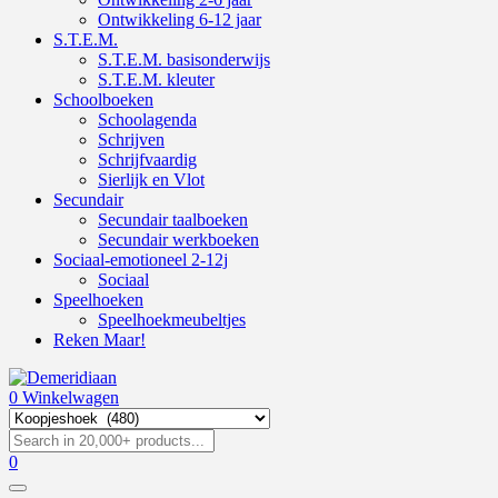
Ontwikkeling 6-12 jaar
S.T.E.M.
S.T.E.M. basisonderwijs
S.T.E.M. kleuter
Schoolboeken
Schoolagenda
Schrijven
Schrijfvaardig
Sierlijk en Vlot
Secundair
Secundair taalboeken
Secundair werkboeken
Sociaal-emotioneel 2-12j
Sociaal
Speelhoeken
Speelhoekmeubeltjes
Reken Maar!
0
Winkelwagen
0