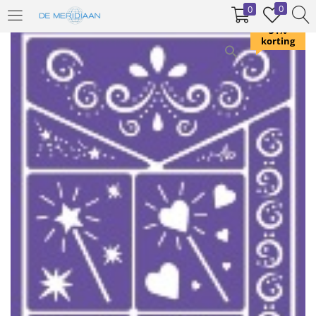
0
0
INLOGGEN
REGISTREREN
34%
korting
Voer uw gebruikersnaam en wachtwoord in om in te loggen.
Onthoud mij
Inloggen
Wachtwoord vergeten?