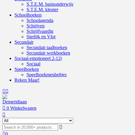
S.T.E.M. basisonderwijs
S.T.E.M. kleuter
Schoolboeken
Schoolagenda
Schrijven
Schrijfvaardig
Sierlijk en Vlot
Secundair
Secundair taalboeken
Secundair werkboeken
Sociaal-emotioneel 2-12j
Sociaal
Speelhoeken
Speelhoekmeubeltjes
Reken Maar!
0
Winkelwagen
0