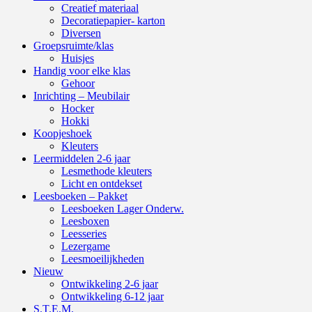
Creatief materiaal
Decoratiepapier- karton
Diversen
Groepsruimte/klas
Huisjes
Handig voor elke klas
Gehoor
Inrichting – Meubilair
Hocker
Hokki
Koopjeshoek
Kleuters
Leermiddelen 2-6 jaar
Lesmethode kleuters
Licht en ontdekset
Leesboeken – Pakket
Leesboeken Lager Onderw.
Leesboxen
Leesseries
Lezergame
Leesmoeilijkheden
Nieuw
Ontwikkeling 2-6 jaar
Ontwikkeling 6-12 jaar
S.T.E.M.