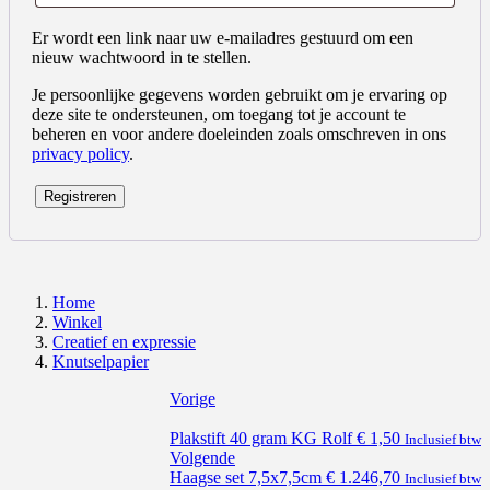
Er wordt een link naar uw e-mailadres gestuurd om een
nieuw wachtwoord in te stellen.
Je persoonlijke gegevens worden gebruikt om je ervaring op
deze site te ondersteunen, om toegang tot je account te
beheren en voor andere doeleinden zoals omschreven in ons
privacy policy
.
Registreren
Home
Winkel
Creatief en expressie
Knutselpapier
Vorige
Plakstift 40 gram KG Rolf
€
1,50
Inclusief btw
Volgende
Haagse set 7,5x7,5cm
€
1.246,70
Inclusief btw