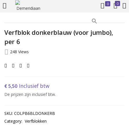
0
0
LOGIN
REGISTER
Verfblok donkerblauw (voor jumbo),
Enter your username and password to login.
per 6
248 Views
Remember me
Inclusief btw
€
5,50
De prijzen zijn inclusief btw.
Login
Lost password?
SKU:
COLPB6BLDONKERB
Category:
Verfblokken