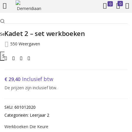
0
0
INLOGGEN
REGISTREREN
Kadet 2 – set werkboeken
Search for:
Voer uw gebruikersnaam en wachtwoord in om in te loggen.
550 Weergaven
Search Button
Inclusief btw
€
29,40
Onthoud mij
De prijzen zijn inclusief btw.
Inloggen
SKU: 601012020
Wachtwoord vergeten?
Categorieën: Leerjaar 2
Werkboeken Die Keure