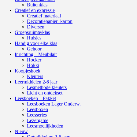
Buitenklas
Creatief en expressie
Creatief materiaal
Decoratiepapier- karton
Diversen
Groepsruimte/klas
Huisjes
Handig voor elke klas
Gehoor
Inrichting – Meubilair
Hocker
Hokki
Koopjeshoek
Kleuters
Leermiddelen 2-6 jaar
Lesmethode kleuters
Licht en ontdekset
Leesboeken – Pakket
Leesboeken Lager Onderw.
Leesboxen
Leesseries
Lezergame
Leesmoeilijkheden
Nieuw
Ontwikkeling 2-6 jaar