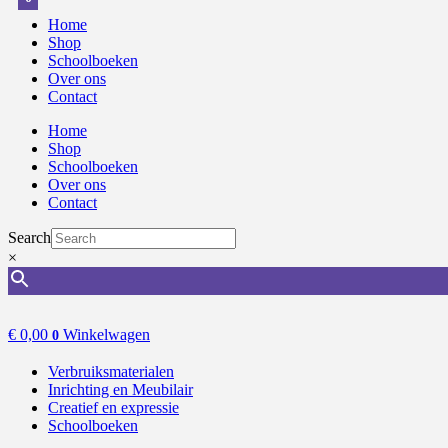
Home
Shop
Schoolboeken
Over ons
Contact
Home
Shop
Schoolboeken
Over ons
Contact
Search
×
€
0,00
Winkelwagen
0
Verbruiksmaterialen
Inrichting en Meubilair
Creatief en expressie
Schoolboeken