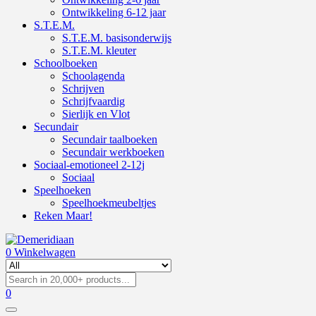
Ontwikkeling 6-12 jaar
S.T.E.M.
S.T.E.M. basisonderwijs
S.T.E.M. kleuter
Schoolboeken
Schoolagenda
Schrijven
Schrijfvaardig
Sierlijk en Vlot
Secundair
Secundair taalboeken
Secundair werkboeken
Sociaal-emotioneel 2-12j
Sociaal
Speelhoeken
Speelhoekmeubeltjes
Reken Maar!
0
Winkelwagen
0