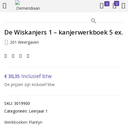
0
0
INLOGGEN
REGISTREREN
De Wiskanjers 1 – kanjerwerkboek 5 ex.
Voer uw gebruikersnaam en wachtwoord in om in te loggen.
201 Weergaven
Inclusief btw
€
30,35
Onthoud mij
De prijzen zijn inclusief btw.
Inloggen
SKU: 3019900
Wachtwoord vergeten?
Categorieën: Leerjaar 1
Werkboeken Plantyn