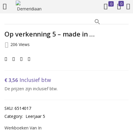
0
0
LOGIN
REGISTER
Op verkenning 5 – made in …
Enter your username and password to login.
206 Views
Inclusief btw
€
3,56
Remember me
De prijzen zijn inclusief btw.
Login
SKU:
6514017
Lost password?
Category:
Leerjaar 5
Werkboeken Van In