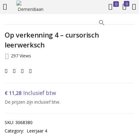
0
0
LOGIN
REGISTER
Op verkenning 4 – cursorisch
Enter your username and password to login.
leerwerksch
297 Views
Remember me
Inclusief btw
€
11,28
De prijzen zijn inclusief btw.
Login
Lost password?
SKU:
3068380
Category:
Leerjaar 4