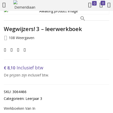
0
0
INLOGGEN
REGISTREREN
Wegwijzers! 3 – leerwerkboek
Voer uw gebruikersnaam en wachtwoord in om in te loggen.
108 Weergaven
Inclusief btw
€
8,10
Onthoud mij
De prijzen zijn inclusief btw.
Inloggen
SKU: 3064466
Wachtwoord vergeten?
Categorieën: Leerjaar 3
Werkboeken Van In