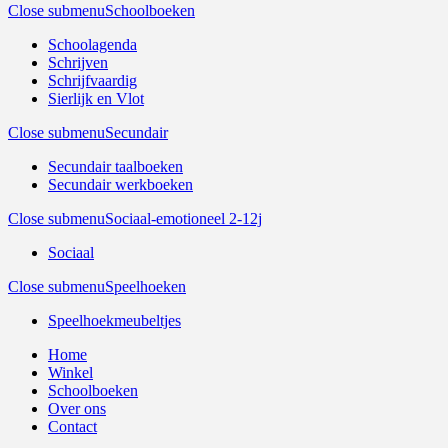
Close submenu
Schoolboeken
Schoolagenda
Schrijven
Schrijfvaardig
Sierlijk en Vlot
Close submenu
Secundair
Secundair taalboeken
Secundair werkboeken
Close submenu
Sociaal-emotioneel 2-12j
Sociaal
Close submenu
Speelhoeken
Speelhoekmeubeltjes
Home
Winkel
Schoolboeken
Over ons
Contact