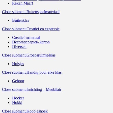
Reken Maar!
Close submenu
Buitenspeelmateriaal
Buitenklas
Close submenu
Creatief en expressie
Creatief materiaal
Decoratiepapier- karton
Diversen
Close submenu
Groepsruimte/klas
Huisjes
Close submenu
Handig voor elke klas
Gehoor
Close submenu
Inrichting – Meubilair
Hocker
Hokki
Close submenu
Koopjeshoek