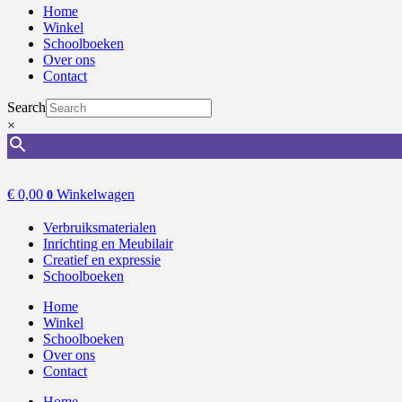
Home
Winkel
Schoolboeken
Over ons
Contact
Search
×
€
0,00
Winkelwagen
0
Verbruiksmaterialen
Inrichting en Meubilair
Creatief en expressie
Schoolboeken
Home
Winkel
Schoolboeken
Over ons
Contact
Home