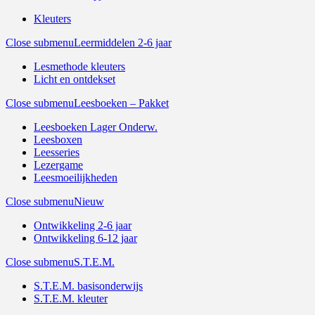
Kleuters
Close submenu
Leermiddelen 2-6 jaar
Lesmethode kleuters
Licht en ontdekset
Close submenu
Leesboeken – Pakket
Leesboeken Lager Onderw.
Leesboxen
Leesseries
Lezergame
Leesmoeilijkheden
Close submenu
Nieuw
Ontwikkeling 2-6 jaar
Ontwikkeling 6-12 jaar
Close submenu
S.T.E.M.
S.T.E.M. basisonderwijs
S.T.E.M. kleuter