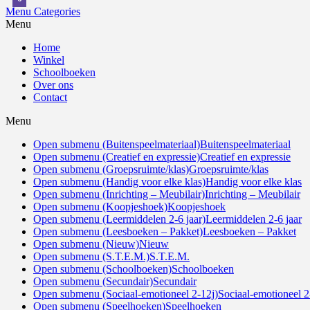
Menu
Categories
Menu
Home
Winkel
Schoolboeken
Over ons
Contact
Menu
Open submenu (Buitenspeelmateriaal)
Buitenspeelmateriaal
Open submenu (Creatief en expressie)
Creatief en expressie
Open submenu (Groepsruimte/klas)
Groepsruimte/klas
Open submenu (Handig voor elke klas)
Handig voor elke klas
Open submenu (Inrichting – Meubilair)
Inrichting – Meubilair
Open submenu (Koopjeshoek)
Koopjeshoek
Open submenu (Leermiddelen 2-6 jaar)
Leermiddelen 2-6 jaar
Open submenu (Leesboeken – Pakket)
Leesboeken – Pakket
Open submenu (Nieuw)
Nieuw
Open submenu (S.T.E.M.)
S.T.E.M.
Open submenu (Schoolboeken)
Schoolboeken
Open submenu (Secundair)
Secundair
Open submenu (Sociaal-emotioneel 2-12j)
Sociaal-emotioneel 2
Open submenu (Speelhoeken)
Speelhoeken