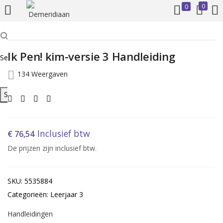
0
0
INLOGGEN
REGISTREREN
Ik Pen! kim-versie 3 Handleiding
Search for:
Voer uw gebruikersnaam en wachtwoord in om in te loggen.
134 Weergaven
Search Button
Inclusief btw
€
76,54
Onthoud mij
De prijzen zijn inclusief btw.
Inloggen
SKU: 5535884
Wachtwoord vergeten?
Categorieën: Leerjaar 3
Handleidingen