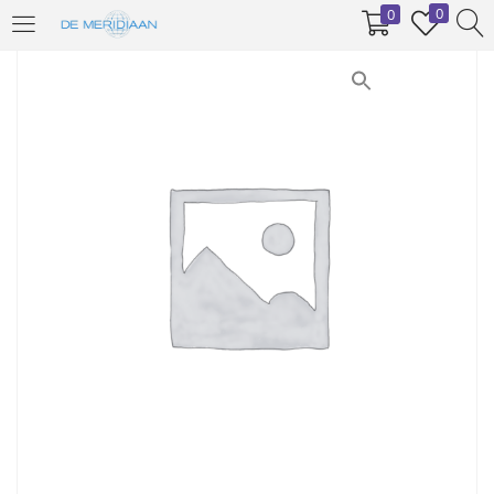
0
0
INLOGGEN
REGISTREREN
Voer uw gebruikersnaam en wachtwoord in om in te loggen.
Onthoud mij
Inloggen
Wachtwoord vergeten?