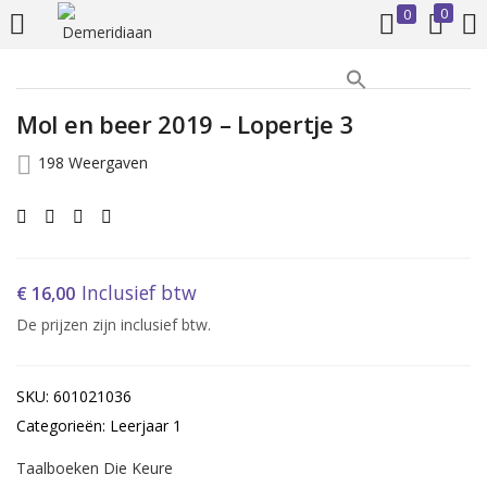
0
0
INLOGGEN
REGISTREREN
Mol en beer 2019 – Lopertje 3
Voer uw gebruikersnaam en wachtwoord in om in te loggen.
198 Weergaven
Inclusief btw
€
16,00
Onthoud mij
De prijzen zijn inclusief btw.
Inloggen
SKU: 601021036
Wachtwoord vergeten?
Categorieën: Leerjaar 1
Taalboeken Die Keure