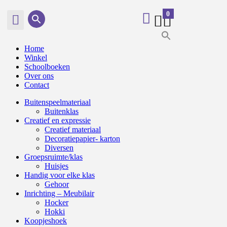
0
0
Home
Winkel
Schoolboeken
Over ons
Contact
Buitenspeelmateriaal
Buitenklas
Creatief en expressie
Creatief materiaal
Decoratiepapier- karton
Diversen
Groepsruimte/klas
Huisjes
Handig voor elke klas
Gehoor
Inrichting – Meubilair
Hocker
Hokki
Koopjeshoek