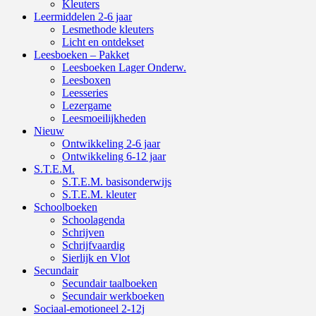
Kleuters
Leermiddelen 2-6 jaar
Lesmethode kleuters
Licht en ontdekset
Leesboeken – Pakket
Leesboeken Lager Onderw.
Leesboxen
Leesseries
Lezergame
Leesmoeilijkheden
Nieuw
Ontwikkeling 2-6 jaar
Ontwikkeling 6-12 jaar
S.T.E.M.
S.T.E.M. basisonderwijs
S.T.E.M. kleuter
Schoolboeken
Schoolagenda
Schrijven
Schrijfvaardig
Sierlijk en Vlot
Secundair
Secundair taalboeken
Secundair werkboeken
Sociaal-emotioneel 2-12j