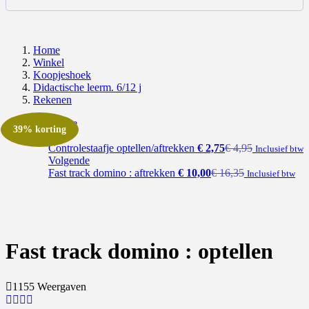
Home
Winkel
Koopjeshoek
Didactische leerm. 6/12 j
Rekenen
Vorige
39% korting
Controlestaafje optellen/aftrekken
€
2,75
€
4,95
Inclusief btw
Volgende
Fast track domino : aftrekken
€
10,00
€
16,35
Inclusief btw
Fast track domino : optellen
1155 Weergaven