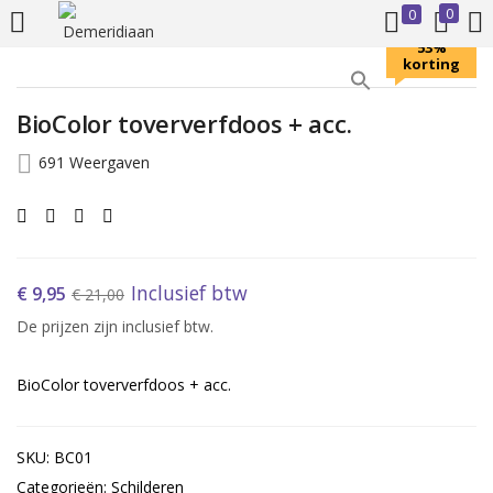
0
0
INLOGGEN
REGISTREREN
53%
korting
BioColor toververfdoos + acc.
Voer uw gebruikersnaam en wachtwoord in om in te loggen.
691 Weergaven
Inclusief btw
€
9,95
€
21,00
Onthoud mij
De prijzen zijn inclusief btw.
Inloggen
BioColor toververfdoos + acc.
Wachtwoord vergeten?
SKU: BC01
Categorieën: Schilderen