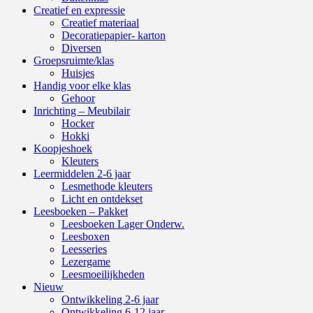
Creatief en expressie
Creatief materiaal
Decoratiepapier- karton
Diversen
Groepsruimte/klas
Huisjes
Handig voor elke klas
Gehoor
Inrichting – Meubilair
Hocker
Hokki
Koopjeshoek
Kleuters
Leermiddelen 2-6 jaar
Lesmethode kleuters
Licht en ontdekset
Leesboeken – Pakket
Leesboeken Lager Onderw.
Leesboxen
Leesseries
Lezergame
Leesmoeilijkheden
Nieuw
Ontwikkeling 2-6 jaar
Ontwikkeling 6-12 jaar