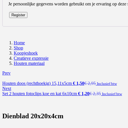
Je persoonlijke gegevens worden gebruikt om je ervaring op deze 
Register
Home
Shop
Koopjeshoek
Creatieve expressie
Houten materiaal
Prev
Houten doos (rechthoekig) 15,11x5cm
€
1,50
€
2,95
Inclusief btw
Next
Set 2 houten fotoclips koe en kat 6x10cm
€
1,20
€
2,35
Inclusief btw
Dienblad 20x20x4cm