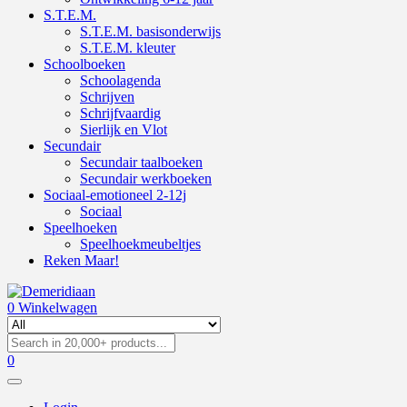
S.T.E.M.
S.T.E.M. basisonderwijs
S.T.E.M. kleuter
Schoolboeken
Schoolagenda
Schrijven
Schrijfvaardig
Sierlijk en Vlot
Secundair
Secundair taalboeken
Secundair werkboeken
Sociaal-emotioneel 2-12j
Sociaal
Speelhoeken
Speelhoekmeubeltjes
Reken Maar!
0
Winkelwagen
0