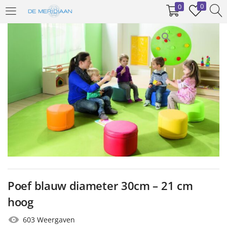
0
0
INLOGGEN
REGISTREREN
Voer uw gebruikersnaam en wachtwoord in om in te loggen.
Onthoud mij
Inloggen
Poef blauw diameter 30cm – 21 cm
Wachtwoord vergeten?
hoog
603 Weergaven