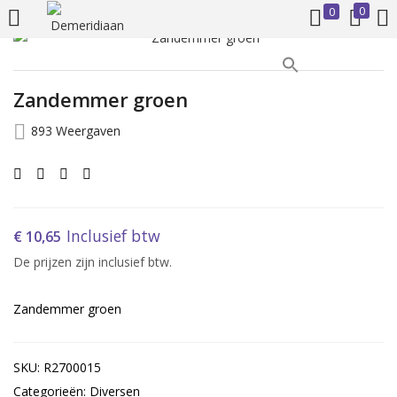
0
0
INLOGGEN
REGISTREREN
Zandemmer groen
Voer uw gebruikersnaam en wachtwoord in om in te loggen.
893 Weergaven
Inclusief btw
€
10,65
De prijzen zijn inclusief btw.
Onthoud mij
Zandemmer groen
Inloggen
Wachtwoord vergeten?
SKU: R2700015
Categorieën: Diversen