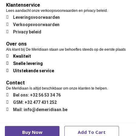
Klantenservice
Lees aandacht onze verkoopsvoorwaarden en privacy beleid.
Leveringsvoorwaarden
Verkoopsvoorwaarden
Privacy beleid
Over ons
Als klant bij De Meridiaan staan uw behoeftes steeds op de eerste plaats
Kwaliteit
Snelle levering
Uitstekende service
Contact
De Meridiaan is altijd beschikbaar om onze klanten te helpen.
Bel ons: +32 56 53 34 76
GSM: +32 477 431 252
Mail: info@demeridiaan.be
Copyright © 2024 De Meridiaan
Buy Now
Add To Cart
Gemaakt door Search Clicks