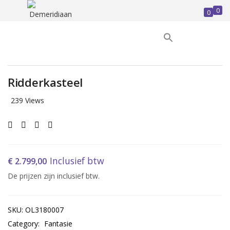
0
0
LOGIN
REGISTER
Enter your username and password to login.
Ridderkasteel
239 Views
Remember me
Inclusief btw
€
2.799,00
Login
De prijzen zijn inclusief btw.
Lost password?
SKU:
OL3180007
Category:
Fantasie