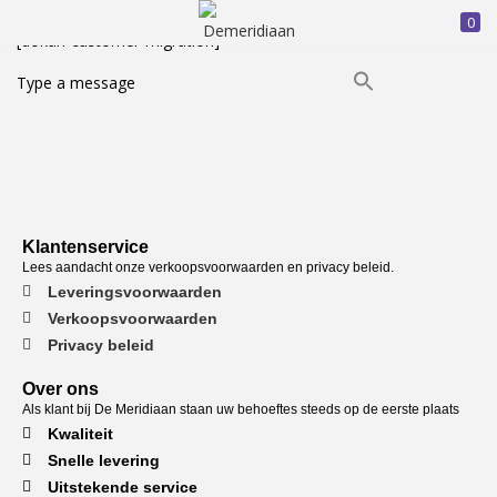
0
INLOGGEN
REGISTREREN
[dokan-customer-migration]
Type a message
Voer uw gebruikersnaam en wachtwoord in om in te loggen.
Klantenservice
Lees aandacht onze verkoopsvoorwaarden en privacy beleid.
Leveringsvoorwaarden
Onthoud mij
Verkoopsvoorwaarden
Privacy beleid
Inloggen
Over ons
Als klant bij De Meridiaan staan uw behoeftes steeds op de eerste plaats
Wachtwoord vergeten?
Kwaliteit
Snelle levering
Uitstekende service